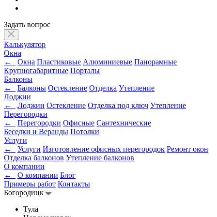
Задать вопрос
Калькулятор
Окна
←
Окна
Пластиковые
Алюминиевые
Панорамные
Крупногабаритные
Порталы
Балконы
←
Балконы
Остекление
Отделка
Утепление
Лоджии
←
Лоджии
Остекление
Отделка под ключ
Утепление
Перегородки
←
Перегородки
Офисные
Сантехнические
Беседки и Веранды
Потолки
Услуги
←
Услуги
Изготовление офисных перегородок
Ремонт окон
Отделка балконов
Утепление балконов
О компании
←
О компании
Блог
Примеры работ
Контакты
Богородицк
Тула