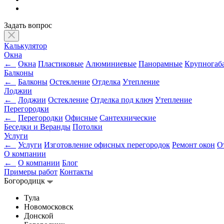
Задать вопрос
Калькулятор
Окна
←
Окна
Пластиковые
Алюминиевые
Панорамные
Крупногаб
Балконы
←
Балконы
Остекление
Отделка
Утепление
Лоджии
←
Лоджии
Остекление
Отделка под ключ
Утепление
Перегородки
←
Перегородки
Офисные
Сантехнические
Беседки и Веранды
Потолки
Услуги
←
Услуги
Изготовление офисных перегородок
Ремонт окон
О
О компании
←
О компании
Блог
Примеры работ
Контакты
Богородицк
Тула
Новомосковск
Донской