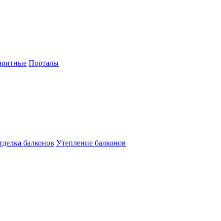
аритные
Порталы
тделка балконов
Утепление балконов