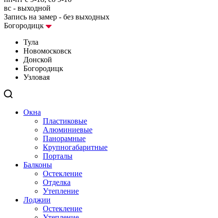
вс - выходной
Запись на замер - без выходных
Богородицк
Тула
Новомосковск
Донской
Богородицк
Узловая
Окна
Пластиковые
Алюминиевые
Панорамные
Крупногабаритные
Порталы
Балконы
Остекление
Отделка
Утепление
Лоджии
Остекление
Утепление