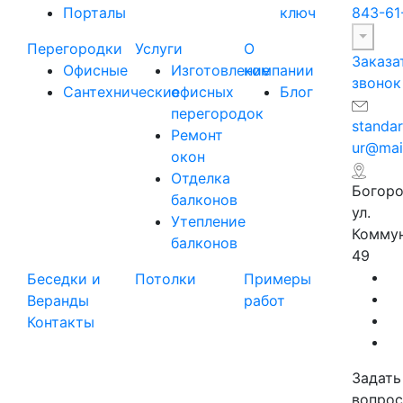
Порталы
ключ
843-61
Перегородки
Услуги
О
Заказа
Офисные
Изготовление
компании
звонок
Сантехнические
офисных
Блог
перегородок
standar
Ремонт
ur@mail
окон
Отделка
Богоро
балконов
ул.
Утепление
Коммун
балконов
49
Беседки и
Потолки
Примеры
Веранды
работ
Контакты
Задать
вопрос