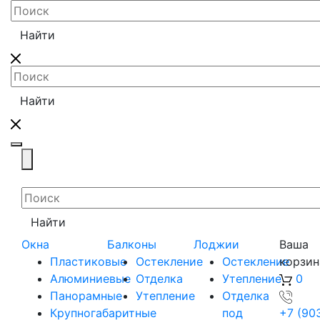
Найти
Найти
Toggle navigation
Найти
Окна
Балконы
Лоджии
Ваша
Пластиковые
Остекление
Остекление
корзин
Алюминиевые
Отделка
Утепление
0
Панорамные
Утепление
Отделка
Крупногабаритные
под
+7 (90