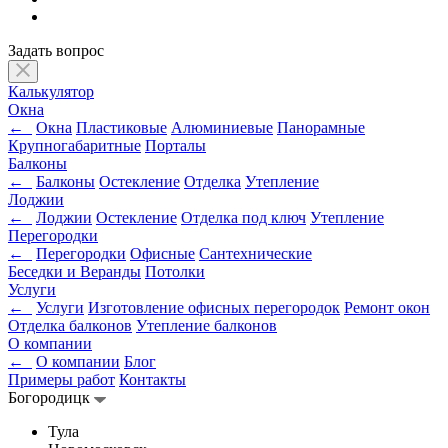
Задать вопрос
Калькулятор
Окна
←
Окна
Пластиковые
Алюминиевые
Панорамные
Крупногабаритные
Порталы
Балконы
←
Балконы
Остекление
Отделка
Утепление
Лоджии
←
Лоджии
Остекление
Отделка под ключ
Утепление
Перегородки
←
Перегородки
Офисные
Сантехнические
Беседки и Веранды
Потолки
Услуги
←
Услуги
Изготовление офисных перегородок
Ремонт окон
Отделка балконов
Утепление балконов
О компании
←
О компании
Блог
Примеры работ
Контакты
Богородицк
Тула