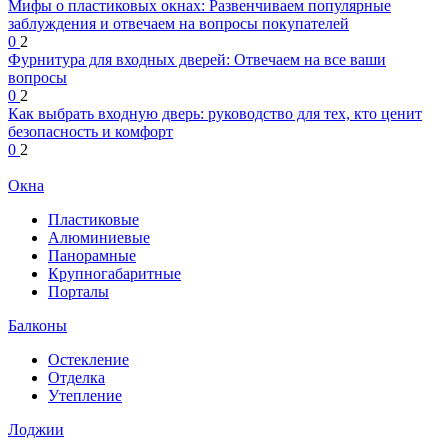
Мифы о пластиковых окнах: Развенчиваем популярные
заблуждения и отвечаем на вопросы покупателей
0
2
Фурнитура для входных дверей: Отвечаем на все ваши
вопросы
0
2
Как выбрать входную дверь: руководство для тех, кто ценит
безопасность и комфорт
0
2
Окна
Пластиковые
Алюминиевые
Панорамные
Крупногабаритные
Порталы
Балконы
Остекление
Отделка
Утепление
Лоджии