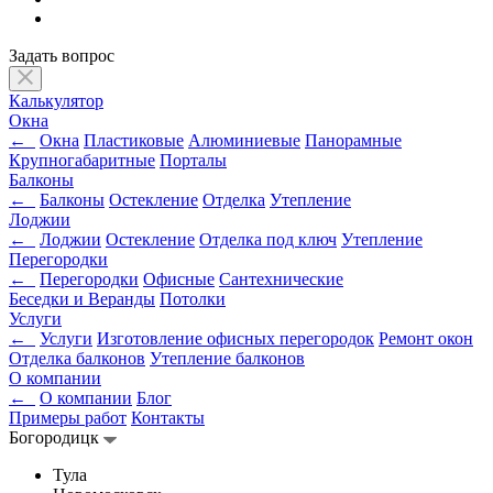
Задать вопрос
Калькулятор
Окна
←
Окна
Пластиковые
Алюминиевые
Панорамные
Крупногабаритные
Порталы
Балконы
←
Балконы
Остекление
Отделка
Утепление
Лоджии
←
Лоджии
Остекление
Отделка под ключ
Утепление
Перегородки
←
Перегородки
Офисные
Сантехнические
Беседки и Веранды
Потолки
Услуги
←
Услуги
Изготовление офисных перегородок
Ремонт окон
Отделка балконов
Утепление балконов
О компании
←
О компании
Блог
Примеры работ
Контакты
Богородицк
Тула