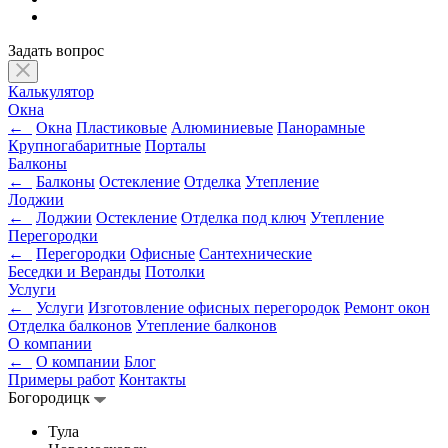
Задать вопрос
Калькулятор
Окна
←
Окна
Пластиковые
Алюминиевые
Панорамные
Крупногабаритные
Порталы
Балконы
←
Балконы
Остекление
Отделка
Утепление
Лоджии
←
Лоджии
Остекление
Отделка под ключ
Утепление
Перегородки
←
Перегородки
Офисные
Сантехнические
Беседки и Веранды
Потолки
Услуги
←
Услуги
Изготовление офисных перегородок
Ремонт окон
Отделка балконов
Утепление балконов
О компании
←
О компании
Блог
Примеры работ
Контакты
Богородицк
Тула