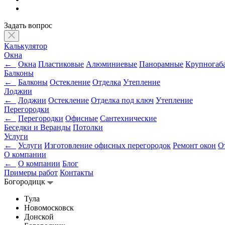
Задать вопрос
Калькулятор
Окна
←
Окна
Пластиковые
Алюминиевые
Панорамные
Крупногаб
Балконы
←
Балконы
Остекление
Отделка
Утепление
Лоджии
←
Лоджии
Остекление
Отделка под ключ
Утепление
Перегородки
←
Перегородки
Офисные
Сантехнические
Беседки и Веранды
Потолки
Услуги
←
Услуги
Изготовление офисных перегородок
Ремонт окон
О
О компании
←
О компании
Блог
Примеры работ
Контакты
Богородицк
Тула
Новомосковск
Донской