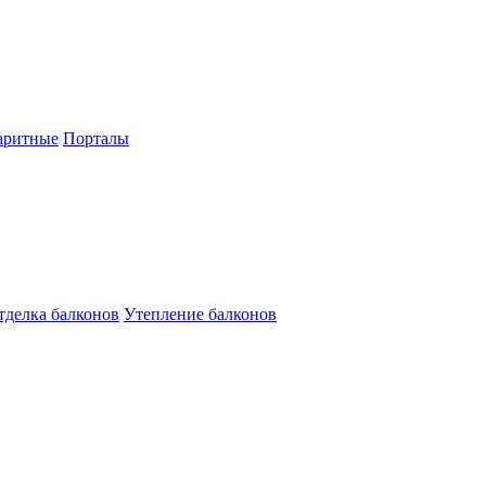
аритные
Порталы
тделка балконов
Утепление балконов