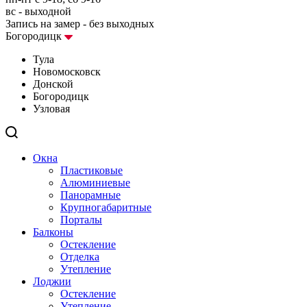
вс - выходной
Запись на замер - без выходных
Богородицк
Тула
Новомосковск
Донской
Богородицк
Узловая
Окна
Пластиковые
Алюминиевые
Панорамные
Крупногабаритные
Порталы
Балконы
Остекление
Отделка
Утепление
Лоджии
Остекление
Утепление