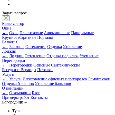
Задать вопрос
Калькулятор
Окна
←
Окна
Пластиковые
Алюминиевые
Панорамные
Крупногабаритные
Порталы
Балконы
←
Балконы
Остекление
Отделка
Утепление
Лоджии
←
Лоджии
Остекление
Отделка под ключ
Утепление
Перегородки
←
Перегородки
Офисные
Сантехнические
Беседки и Веранды
Потолки
Услуги
←
Услуги
Изготовление офисных перегородок
Ремонт окон
Отделка балконов
Утепление балконов
О компании
←
О компании
Блог
Примеры работ
Контакты
Богородицк
Тула